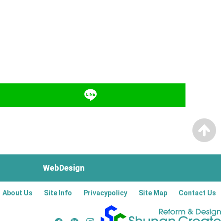
WebDesign
About Us
Site Info
Privacypolicy
Site Map
Contact Us