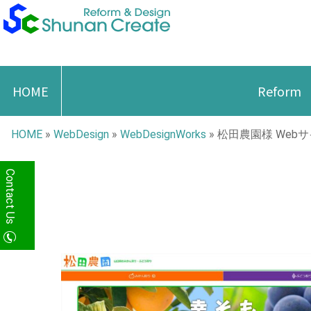
HOME
Reform
HOME
»
WebDesign
»
WebDesignWorks
»
松田農園様 Web
Contact Us